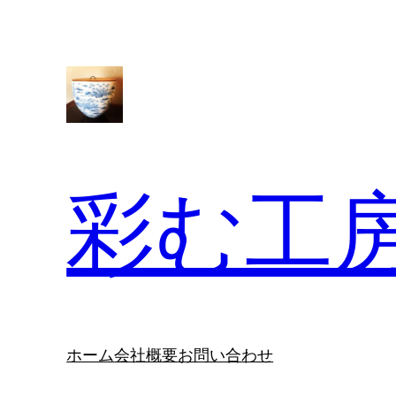
内
容
を
ス
キ
ッ
プ
彩む工房d
ホーム
会社概要
お問い合わせ