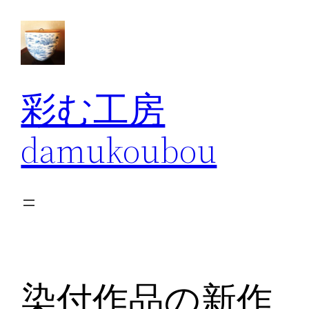
内
容
を
ス
キ
彩む工房
ッ
プ
damukoubou
染付作品の新作